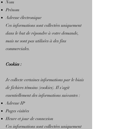
Nom
Prénom
Adresse électronique
Ces informations sont collectées uniquement
dans le but de répondre à votre demande,
mais ne sont pas utilisées à des fins
commerciales.
Cookies :
Je collecte certaines informations par le biais
de fichiers témoins (cookies). Il s'agit
essentiellement des informations suivantes :
Adresse IP
Pages visitées
Heure et jour de connexion
Ces informations sont collectées uniquement