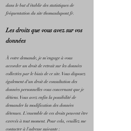
dans le but d'établir des statistiques de
fréquentation du site thomasdupont.fr.
Les dro
its que vous avez sur vos
données
À votre demande, je m'engage à vous
accorder un droit de retrait sur les données
collectées par le biais de ce site. Vous disposez
également d'un droit de consultation des
données personnelles vous concernant que je
détiens. Vous avez enfin la possibilité de
demander la modification des données
détenues. L'ensemble de ces droits peuvent être
exercés à tout moment. Pour cela, veuillez me
contacter à l'adresse suivante :